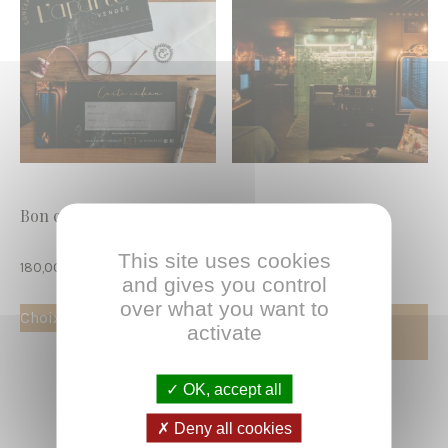
Bon cadeau ♥️
L’Aparté
This site uses cookies
Plage
180,00
€
–
240,00
€
240,00
€
and gives you control
de
over what you want to
Choix des options
Considérez la
prix :
activate
disponibilité
180,00 €
à
OK, accept all
240,00 €
Deny all cookies